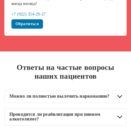
конца месяца!
+7 (922) 354-29-27
Обратиться
Ответы на частые вопросы
наших пациентов
Можно ли полностью вылечить наркоманию?
Зависимость от химических веществ носит хронический
Проводится ли реабилитация при пивном
характер, поэтому наркоман в любой момент может
алкоголизме?
вернуться к употреблению ПАВ. Избежать этого помогает