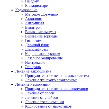
На дому
В стационаре
Кодирование
Методом Довженко
Аквилонг
Алгоминал
Вивитрол
Вшивание ампулы
Вшивание торпеды
Гипнозом
Двойной блок
Дисульфирам
Кодирование уколом
Лазерное кодирование
Налтрексон
Эспераль
Лечение алкоголизма
Принудительное лечение алкоголизма
Лечение женского алкоголизма
Лечение наркомании
Принудительное лечение наркоманов
Лечение от солей
Лечение от спайсов
Лечение токсикомании
Кодирование от наркотиков