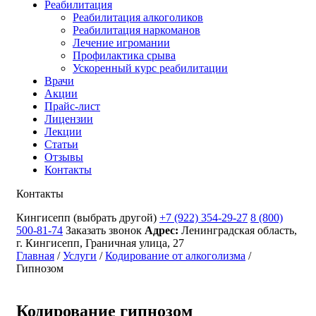
Реабилитация
Реабилитация алкоголиков
Реабилитация наркоманов
Лечение игромании
Профилактика срыва
Ускоренный курс реабилитации
Врачи
Акции
Прайс-лист
Лицензии
Лекции
Статьи
Отзывы
Контакты
Контакты
Кингисепп
(выбрать другой)
+7 (922) 354-29-27
8 (800)
500-81-74
Заказать звонок
Адрес:
Ленинградская область,
г. Кингисепп, Граничная улица, 27
Главная
/
Услуги
/
Кодирование от алкоголизма
/
Гипнозом
Кодирование гипнозом