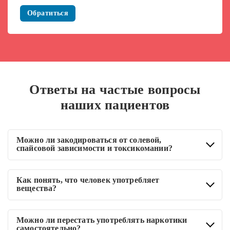
Обратиться
Ответы на частые вопросы
наших пациентов
Можно ли закодироваться от солевой,
спайсовой зависимости и токсикомании?
Используемые для кодирования лекарственные препараты
Как понять, что человек употребляет
одинаково эффективны против любых видов наркотиков –
вещества?
от героина до спайсов и солей. Гарантировать
выздоровление может только комплексное лечение с
Наркомана легко узнать по суженным зрачкам, красным
Можно ли перестать употреблять наркотики
реабилитацией.
воспаленным глазам, неадекватному поведению, в котором
самостоятельно?