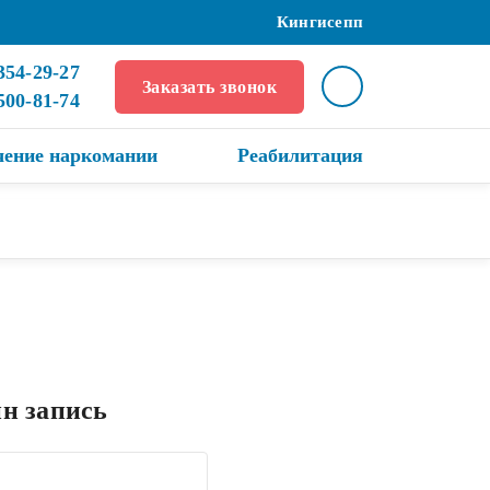
Кингисепп
354-29-27
Заказать звонок
 500-81-74
чение наркомании
Реабилитация
н запись