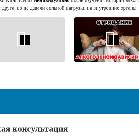
ики Кингисеппа
индивидуально
после изучения истории алкого
 друга, но не давали сильной нагрузки на внутренние органы.
ная
консультация