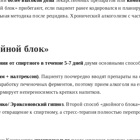
ении
более высокой дозы
лекарственных препаратов или
комб
й блок» прибегают, если пациент ранее кодировался и планир
ильная методика после рецидива. Хронический алкоголизм с ча
йной блок»
ия от спиртного в течение 5-7 дней
двумя основными способ
м + налтрексон)
. Пациенту поочередно вводят препараты на 
ыработку печеночных ферментов, поэтому прием алкоголя на ег
рмирует непереносимость крепких напитков.
нко/ Эриксоновский гипноз
. Второй способ «двойного блока
отвращение к спиртному, а стресс-терапия полностью перепро