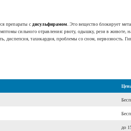
ся препараты с
дисульфирамом
. Это вещество блокирует мет
имптомы сильного отравления: рвоту, одышку, рези в животе,
ь, диспепсия, тахикардия, проблемы со сном, нервозность. Г
Цен
Бесп
Бесп
до 1