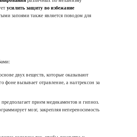
инировании
различных по механизму
ует
усилить защиту во избежание
стыми запоями также является поводом для
ами:
основе двух веществ, которые оказывают
о фоне вызывает отравление, а налтрексон за
» предполагает прием медикаментов и гипноз.
граммирует мозг, закрепляя непереносимость