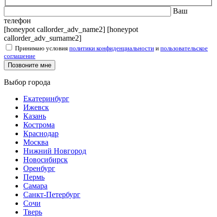
Ваш
телефон
[honeypot callorder_adv_name2] [honeypot
callorder_adv_surname2]
Принимаю условия
политики конфиденциальности
и
пользовательское
соглашение
Выбор города
Екатеринбург
Ижевск
Казань
Кострома
Краснодар
Москва
Нижний Новгород
Новосибирск
Оренбург
Пермь
Самара
Санкт-Петербург
Сочи
Тверь