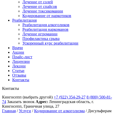
Лечение от солей
Лечение от спайсов
Лечение токсикомании
Кодирование от наркотиков
Реабилитация
Реабилитация алкоголиков
Реабилитация наркоманов
Лечение игромании
Профилактика срыва
Ускоренный курс реабилитации
Врачи
Акции
Прайс-лист
Лицензии
Лекции
Статьи
Отзывы
Контакты
Контакты
Кингисепп
(выбрать другой)
+7 (922) 354-29-27
8 (800) 500-81-
74
Заказать звонок
Адрес:
Ленинградская область, г.
Кингисепп, Граничная улица, 27
Главная
/
Услуги
/
Кодирование от алкоголизма
/
Дисульфирам