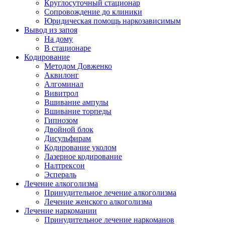
Круглосуточный стационар
Сопровождение до клиники
Юридическая помощь наркозависимым
Вывод из запоя
На дому
В стационаре
Кодирование
Методом Довженко
Аквилонг
Алгоминал
Вивитрол
Вшивание ампулы
Вшивание торпеды
Гипнозом
Двойной блок
Дисульфирам
Кодирование уколом
Лазерное кодирование
Налтрексон
Эспераль
Лечение алкоголизма
Принудительное лечение алкоголизма
Лечение женского алкоголизма
Лечение наркомании
Принудительное лечение наркоманов