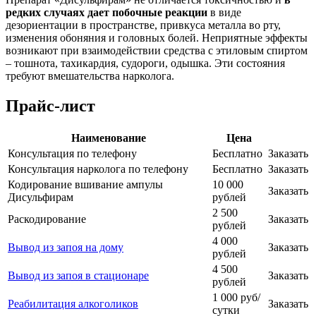
редких случаях дает побочные реакции
в виде
дезориентации в пространстве, привкуса металла во рту,
изменения обоняния и головных болей. Неприятные эффекты
возникают при взаимодействии средства с этиловым спиртом
– тошнота, тахикардия, судороги, одышка. Эти состояния
требуют вмешательства нарколога.
Прайс-лист
Наименование
Цена
Консультация по телефону
Бесплатно
Заказать
Консультация нарколога по телефону
Бесплатно
Заказать
Кодирование вшивание ампулы
10 000
Заказать
Дисульфирам
рублей
2 500
Раскодирование
Заказать
рублей
4 000
Вывод из запоя на дому
Заказать
рублей
4 500
Вывод из запоя в стационаре
Заказать
рублей
1 000 руб/
Реабилитация алкоголиков
Заказать
сутки