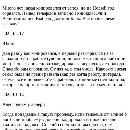
Много лет назад кодировался от запоя, но на Новый год
сорвался. Нашел телефон в записной книжки Юлии
Вениаминовны. Выбрал двойной Блок. Все по высшему
разряду!
2022-05-17
Юлий
Два раза у вас кодировался, в первый раз сорвался из-за
сложностей на работе (уволили, нового места долго найти не
мог). После запоя снова закодировался, держусь уже полгода.
Спасибо вам огромное. От жены, в том числе. Какое-то время
семья была на грани развала (как раз когда работу потерял),
сейчас все в порядке. У вас работают отличные специалисты,
которые не просто кодируют, но еще и мозги на место ставят.
2022-01-14
Алкоголизм у дочери
Когда попадаешь в такую проблему, испытываешь отчаяние! У
нас были проблему у дочери, кодировали и прокапывали
хватало ненадолго. Спасибо специалистам центра, нам
объяснили, что это заболевание и требует комплексного